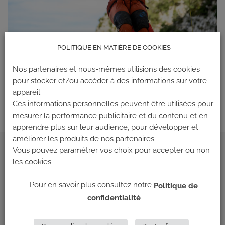
POLITIQUE EN MATIÈRE DE COOKIES
Les commentaires et les rétroliens sont actuellement fermés.
Nos partenaires et nous-mêmes utilisions des cookies
pour stocker et/ou accéder à des informations sur votre
←
Précédent
appareil.
Suivant
→
Ces informations personnelles peuvent être utilisées pour
mesurer la performance publicitaire et du contenu et en
apprendre plus sur leur audience, pour développer et
améliorer les produits de nos partenaires.
Vous pouvez paramétrer vos choix pour accepter ou non
ADRESSE
les cookies.
Climb Up (Siège social)
Pour en savoir plus consultez notre
Politique de
148 Avenue Jean Jaurès
confidentialité
69 007 LYON