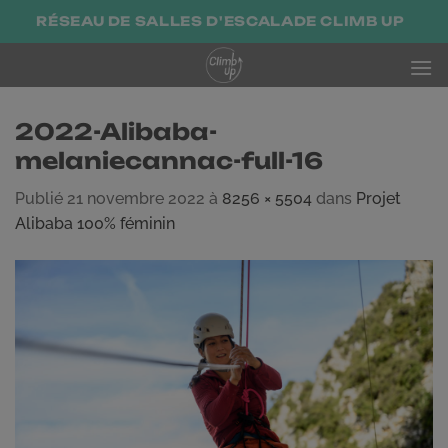
Passer
RÉSEAU DE SALLES D'ESCALADE CLIMB UP
au
contenu
2022-Alibaba-
melaniecannac-full-16
Publié
21 novembre 2022
à
8256 × 5504
dans
Projet
Alibaba 100% féminin