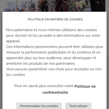
POLITIQUE EN MATIÈRE DE COOKIES
Les commentaires et les rétroliens sont actuellement fermés.
Nos partenaires et nous-mêmes utilisions des cookies
←
Précédent
pour stocker et/ou accéder à des informations sur votre
Suivant
→
appareil.
Ces informations personnelles peuvent être utilisées pour
mesurer la performance publicitaire et du contenu et en
apprendre plus sur leur audience, pour développer et
améliorer les produits de nos partenaires.
ADRESSE
Vous pouvez paramétrer vos choix pour accepter ou non
les cookies.
Climb Up (Siège social)
Pour en savoir plus consultez notre
Politique de
148 Avenue Jean Jaurès
confidentialité
69 007 LYON
NOUS CONTACTER
Personnaliser les cookies
Tout refuser