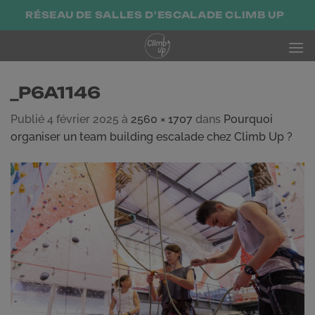
Passer
RÉSEAU DE SALLES D'ESCALADE CLIMB UP
au
contenu
_P6A1146
Publié
4 février 2025
à
2560 × 1707
dans
Pourquoi
organiser un team building escalade chez Climb Up ?