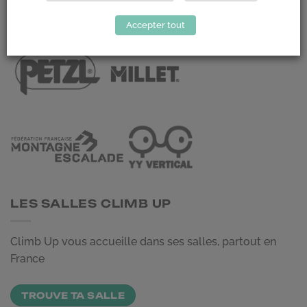
LES PARTENAIRES
Accepter tout
LES SALLES CLIMB UP
Climb Up vous accueille dans ses salles, partout en
France
TROUVE TA SALLE