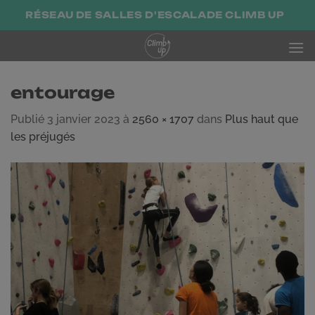
Passer
RÉSEAU DE SALLES D'ESCALADE CLIMB UP
au
contenu
entourage
Publié
3 janvier 2023
à
2560 × 1707
dans
Plus haut que
les préjugés