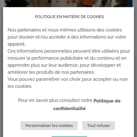
POLITIQUE EN MATIÈRE DE COOKIES
Nos partenaires et nous-mêmes utilisions des cookies
Les commentaires et les rétroliens sont actuellement fermés.
pour stocker et/ou accéder à des informations sur votre
appareil.
Ces informations personnelles peuvent être utilisées pour
mesurer la performance publicitaire et du contenu et en
apprendre plus sur leur audience, pour développer et
ADRESSE
améliorer les produits de nos partenaires.
Vous pouvez paramétrer vos choix pour accepter ou non
Climb Up (Siège social)
les cookies.
148 Avenue Jean Jaurès
Pour en savoir plus consultez notre
Politique de
69 007 LYON
confidentialité
NOUS CONTACTER
Personnaliser les cookies
Tout refuser
LES PARTENAIRES