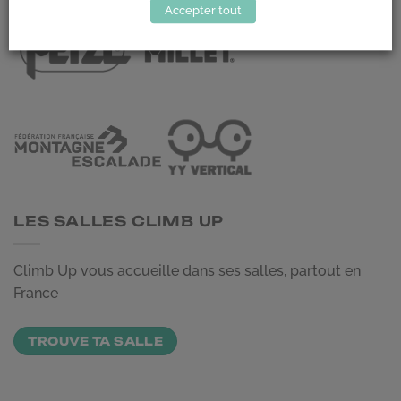
Accepter tout
LES SALLES CLIMB UP
Climb Up vous accueille dans ses salles, partout en
France
TROUVE TA SALLE