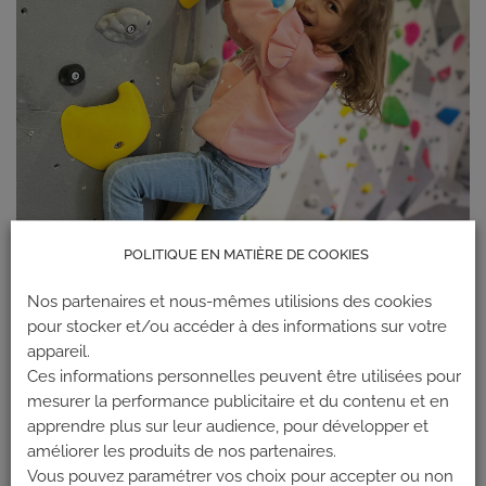
POLITIQUE EN MATIÈRE DE COOKIES
Nos partenaires et nous-mêmes utilisions des cookies
pour stocker et/ou accéder à des informations sur votre
appareil.
Ces informations personnelles peuvent être utilisées pour
mesurer la performance publicitaire et du contenu et en
apprendre plus sur leur audience, pour développer et
améliorer les produits de nos partenaires.
Vous pouvez paramétrer vos choix pour accepter ou non
Les commentaires et les rétroliens sont actuellement fermés.