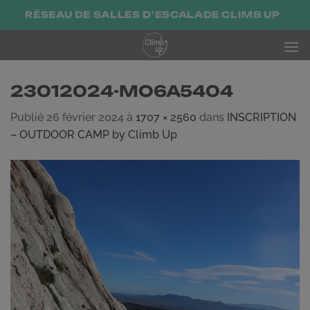
Passer
RÉSEAU DE SALLES D'ESCALADE CLIMB UP
au
contenu
23012024-MO6A5404
Publié
26 février 2024
à
1707 × 2560
dans
INSCRIPTION
– OUTDOOR CAMP by Climb Up