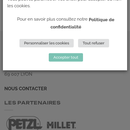
Les commentaires et les rétroliens sont actuellement fermés.
les cookies.
Suivant
→
Pour en savoir plus consultez notre
Politique de
confidentialité
ADRESSE
Personnaliser les cookies
Tout refuser
Accepter tout
Climb Up (Siège social)
148 Avenue Jean Jaurès
69 007 LYON
NOUS CONTACTER
LES PARTENAIRES