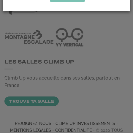
LES SALLES CLIMB UP
Climb Up vous accueille dans ses salles, partout en
France
TROUVE TA SALLE
REJOIGNEZ-NOUS
-
CLIMB UP INVESTISSEMENTS
-
MENTIONS LÉGALES
-
CONFIDENTIALITÉ
- © 2020 TOUS