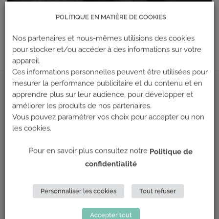
POLITIQUE EN MATIÈRE DE COOKIES
00:00
00:01
Nos partenaires et nous-mêmes utilisions des cookies
pour stocker et/ou accéder à des informations sur votre
appareil.
Ces informations personnelles peuvent être utilisées pour
mesurer la performance publicitaire et du contenu et en
ADRESSE
apprendre plus sur leur audience, pour développer et
améliorer les produits de nos partenaires.
Vous pouvez paramétrer vos choix pour accepter ou non
Climb Up (Siège social)
les cookies.
148 Avenue Jean Jaurès
69 007 LYON
Pour en savoir plus consultez notre
Politique de
confidentialité
NOUS CONTACTER
LES PARTENAIRES
Personnaliser les cookies
Tout refuser
Accepter tout