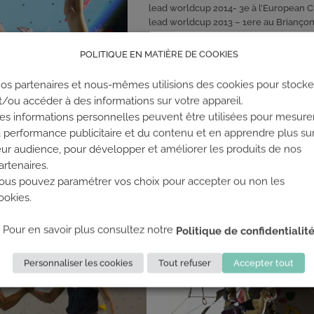
lead worldcup 2014- 3e à l’
European C
lead worldcup 2013 – 1ere au
Briançon
championship youth A 2010 – 2e au
Ch
POLITIQUE EN MATIÈRE DE COOKIES
J’ai commencé l’escalade à 9 ans un pe
os partenaires et nous-mêmes utilisions des cookies pour stocke
sports à l’école et j’ai tout de suite ac
t/ou accéder à des informations sur votre appareil.
entre moi et la voie, mais aussi cette v
chose de nouveau, on peut alterner entr
es informations personnelles peuvent être utilisées pour mesure
est possible de se faire plaisir dans 
a performance publicitaire et du contenu et en apprendre plus su
performance. Bref, il y en a pour tout
eur audience, pour développer et améliorer les produits de nos
que c’est ce qui me plaît le plus !
artenaires.
ous pouvez paramétrer vos choix pour accepter ou non les
ookies.
Pour en savoir plus consultez notre
Politique de confidentialit
Personnaliser les cookies
Tout refuser
Accepter tout