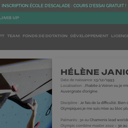
INSCRIPTION ÉCOLE D’ESCALADE : COURS D'ESSAI GRATUIT !
LIMB UP
PT
TEAM
FONDS DE DOTATION
DÉVELOPPEMENT
LICENC
HÉLÈNE JANI
Date de naissance :
13/12/1993
Localisation :
J’habite à Voiron ou je m’
Auvergnate d’origine.
Discipline :
Je fais de la difficulté. Bie
Olympiques je me suis mise au bloc pl
Palmarès : 3e au
Chamonix lead world
Olympic combine master 2022 –
3e au