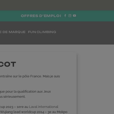
OFFRES D'EMPLOI
E DE MARQUE
FUN CLIMBING
COT
entraîne sur le pôle France. Mais je suis
n que pour la qualification aux Jeux
us sérieusement.
cup 2023 – 1ere au
Laval international
 Wujiang lead worldcup 2014 – 3e au
Mokpo