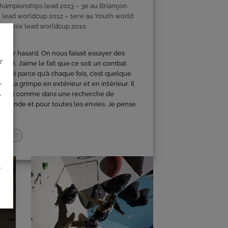
hampionships lead 2013 – 3e au
Briançon
 lead worldcup 2012 – 1ere au
Youth world
amonix lead worldcup 2010.
u par hasard. On nous faisait essayer des
r
croché. J’aime le fait que ce soit un combat
ariété parce qu’à chaque fois, c’est quelque
e la grimpe en extérieur et en intérieur. Il
r
du facile comme dans une recherche de
r
 le monde et pour toutes les envies. Je pense
é