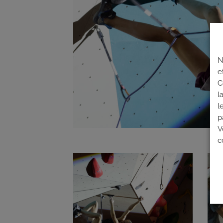
N
e
C
l
l
p
V
c