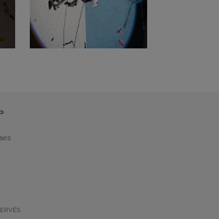
P
 ses
SERVÉS