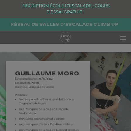
INSCRIPTION ÉCOLE D’ESCALADE : COURS
D'ESSAI GRATUIT !
Passer
RÉSEAU DE SALLES D'ESCALADE CLIMB UP
au
contenu
GUILLAUME MORO
Date de naissance :
21/11/1994
Localisation :
Voiron
Discipline :
L’escalade de vitesse
Palmarès :
En championnat de France : 5 médailles d’or, 5
d’argent et 2 de bronze
2011 : Vainqueur de la coupe d’Europe de
Friedrichshafen
2015 : 4ème au championnat d’Europe
2017 : vainqueur des Jeux Mondiaux militaires
2021 : vainqueur de la coupe d’Europe d’Innsbruck