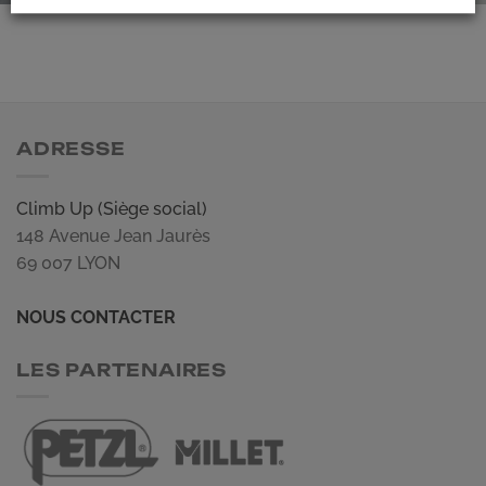
ADRESSE
Climb Up (Siège social)
148 Avenue Jean Jaurès
69 007 LYON
NOUS CONTACTER
LES PARTENAIRES