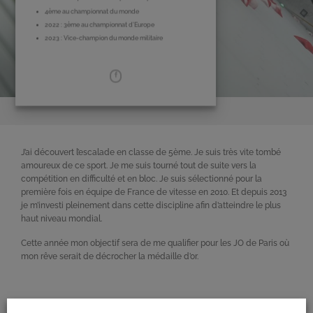
4ème au championnat du monde
2022 : 3ème au championnat d’Europe
2023 : Vice-champion du monde militaire
J’ai découvert l’escalade en classe de 5ème. Je suis très vite tombé
amoureux de ce sport. Je me suis tourné tout de suite vers la
compétition en difficulté et en bloc. Je suis sélectionné pour la
première fois en équipe de France de vitesse en 2010. Et depuis 2013
je m’investi pleinement dans cette discipline afin d’atteindre le plus
haut niveau mondial.
Cette année mon objectif sera de me qualifier pour les JO de Paris où
mon rêve serait de décrocher la médaille d’or.