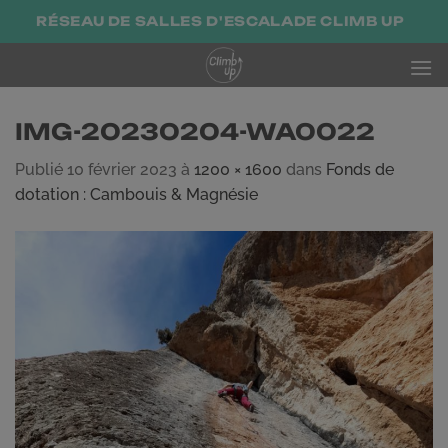
Passer
RÉSEAU DE SALLES D'ESCALADE CLIMB UP
au
contenu
IMG-20230204-WA0022
Publié
10 février 2023
à
1200 × 1600
dans
Fonds de
dotation : Cambouis & Magnésie