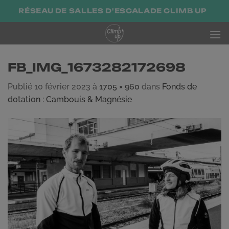
Passer
RÉSEAU DE SALLES D'ESCALADE CLIMB UP
au
contenu
FB_IMG_1673282172698
Publié
10 février 2023
à
1705 × 960
dans
Fonds de
dotation : Cambouis & Magnésie