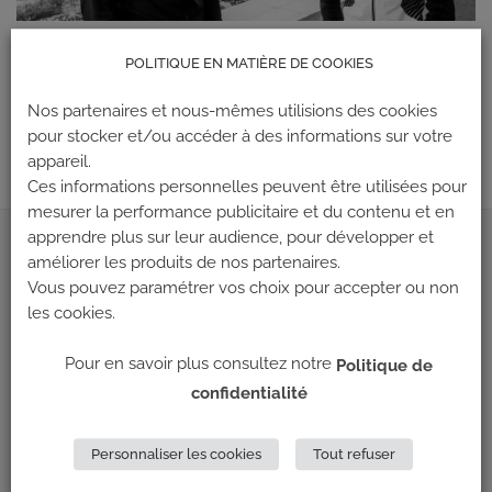
POLITIQUE EN MATIÈRE DE COOKIES
Les commentaires et les rétroliens sont actuellement fermés.
←
Précédent
Nos partenaires et nous-mêmes utilisions des cookies
Suivant
→
pour stocker et/ou accéder à des informations sur votre
appareil.
Ces informations personnelles peuvent être utilisées pour
mesurer la performance publicitaire et du contenu et en
apprendre plus sur leur audience, pour développer et
ADRESSE
améliorer les produits de nos partenaires.
Vous pouvez paramétrer vos choix pour accepter ou non
les cookies.
Climb Up (Siège social)
148 Avenue Jean Jaurès
Pour en savoir plus consultez notre
Politique de
69 007 LYON
confidentialité
NOUS CONTACTER
Personnaliser les cookies
Tout refuser
LES PARTENAIRES