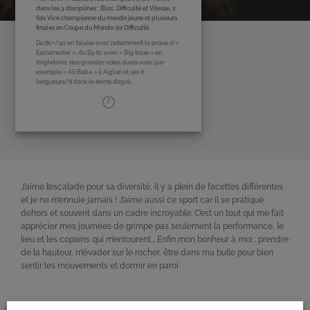
dans les 3 disciplines : Bloc, Difficulté et Vitesse, 2
fois Vice championne du monde jeune et plusieurs
finales en Coupe du Monde de Difficulté.
Du 8c+/9a en falaise avec notamment la proue d’«
Esclamaster », du E9 6c avec « Big Issue » en
Angleterre, des grandes voies dures avec par
exemple « Ali Baba » à Aiglun et ses 6
longueurs/8 dans le 8éme degré…
J’aime l’escalade pour sa diversité, il y a plein de facettes différentes
et je ne m’ennuie jamais ! J’aime aussi ce sport car il se pratique
dehors et souvent dans un cadre incroyable. C’est un tout qui me fait
apprécier mes journées de grimpe pas seulement la performance, le
lieu et les copains qui m’entourent… Enfin mon bonheur à moi : prendre
de la hauteur, m’évader sur le rocher, être dans ma bulle pour bien
sentir les mouvements et dormir en paroi.