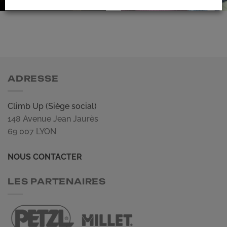
ADRESSE
Climb Up (Siège social)
148 Avenue Jean Jaurès
69 007 LYON
NOUS CONTACTER
LES PARTENAIRES