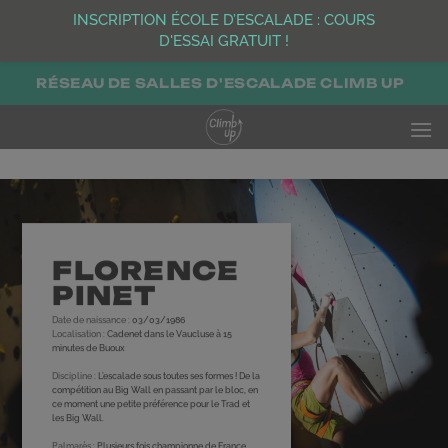
INSCRIPTION ÉCOLE D’ESCALADE : COURS
D'ESSAI GRATUIT !
Passer
RÉSEAU DE SALLES D'ESCALADE CLIMB UP
au
contenu
FLORENCE
PINET
Date de naissance :
03/03/1986
Localisation :
Cadenet dans le Vaucluse à 15
minutes de Buoux
Discipline :
L’escalade sous toutes ses formes ! De la
compétition au Big Wall en passant par le bloc, en
ce moment une petite préférence pour le Trad et
les Big Wall.
Palmarès :
Plusieurs fois championne de France