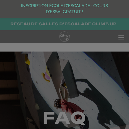
INSCRIPTION ÉCOLE D’ESCALADE : COURS
D'ESSAI GRATUIT !
Passer
RÉSEAU DE SALLES D'ESCALADE CLIMB UP
au
contenu
FAQ