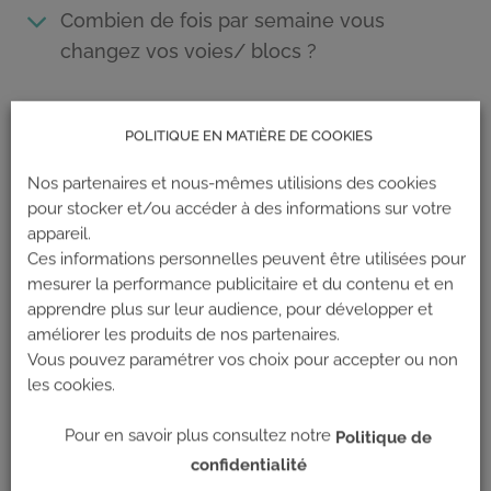
Combien de fois par semaine vous
changez vos voies/ blocs ?
Abonnements & abonnés
POLITIQUE EN MATIÈRE DE COOKIES
Comment résilier mon abonnement ?
Nos partenaires et nous-mêmes utilisions des cookies
pour stocker et/ou accéder à des informations sur votre
J'ai un abonnement à prélèvement
appareil.
Ces informations personnelles peuvent être utilisées pour
mensuel mais j'ai changé de carte
mesurer la performance publicitaire et du contenu et en
bancaire , ou ma CB a périmé.
apprendre plus sur leur audience, pour développer et
Comment dois je procéder pour
améliorer les produits de nos partenaires.
changer de moyen de paiement?
Vous pouvez paramétrer vos choix pour accepter ou non
les cookies.
Je veux changer mon abonnement
Pour en savoir plus consultez notre
Politique de
(Happy Hour à tout horaire ou vice
confidentialité
versa). Comment dois-je procéder?