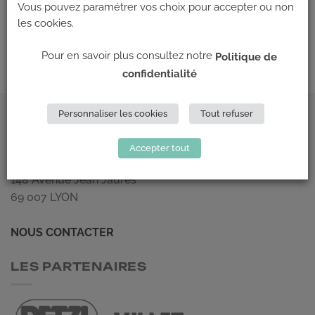
Les commentaires et les rétroliens sont actuellement fermés.
Vous pouvez paramétrer vos choix pour accepter ou non
les cookies.
←
Précédent
Suivant
→
Pour en savoir plus consultez notre
Politique de
confidentialité
Personnaliser les cookies
Tout refuser
ADRESSE
Accepter tout
Climb Up (Siège social)
148 Avenue Jean Jaurès
69 007 LYON
NOUS CONTACTER
LES PARTENAIRES