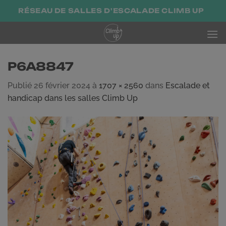
Passer
RÉSEAU DE SALLES D'ESCALADE CLIMB UP
au
contenu
P6A8847
Publié
26 février 2024
à
1707 × 2560
dans
Escalade et
handicap dans les salles Climb Up