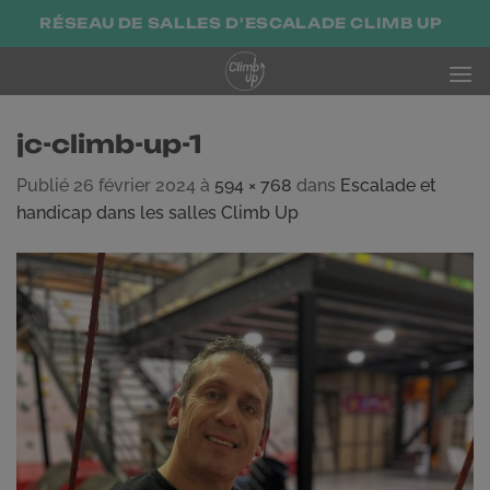
Passer
RÉSEAU DE SALLES D'ESCALADE CLIMB UP
au
contenu
jc-climb-up-1
Publié
26 février 2024
à
594 × 768
dans
Escalade et
handicap dans les salles Climb Up