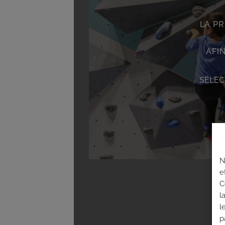
LA PR
AFI
SÉLEC
N
e
C
l
l
p