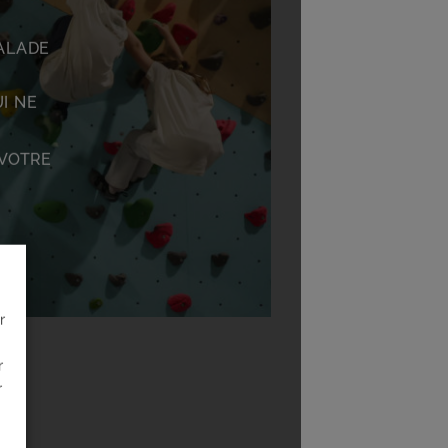
CALADE
I NE
 VOTRE
r
r
r