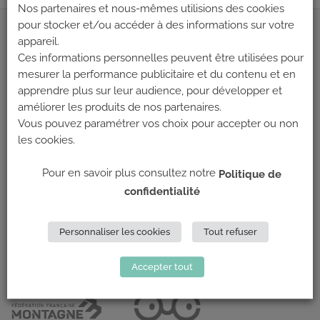
Nos partenaires et nous-mêmes utilisions des cookies
pour stocker et/ou accéder à des informations sur votre
ADRESSE
appareil.
Ces informations personnelles peuvent être utilisées pour
mesurer la performance publicitaire et du contenu et en
Climb Up (Siège social)
apprendre plus sur leur audience, pour développer et
148 Avenue Jean Jaurès
améliorer les produits de nos partenaires.
69 007 LYON
Vous pouvez paramétrer vos choix pour accepter ou non
les cookies.
NOUS CONTACTER
Pour en savoir plus consultez notre
Politique de
LES PARTENAIRES
confidentialité
Personnaliser les cookies
Tout refuser
Accepter tout