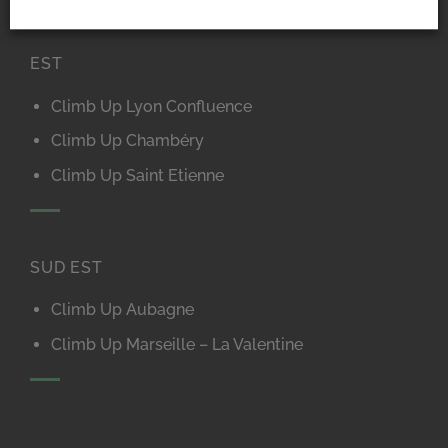
EST
Climb Up Lyon Confluence
Climb Up Chambéry
Climb Up Saint Etienne
SUD EST
Climb Up Aubagne
Climb Up Marseille – La Valentine