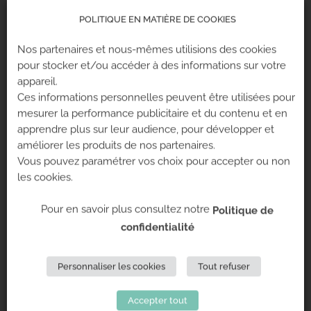
POLITIQUE EN MATIÈRE DE COOKIES
NORD EST
Nos partenaires et nous-mêmes utilisions des cookies
pour stocker et/ou accéder à des informations sur votre
Climb Up Mulhouse Wittenheim
appareil.
Ces informations personnelles peuvent être utilisées pour
Climb Up Dijon
mesurer la performance publicitaire et du contenu et en
Climb Up Nancy
apprendre plus sur leur audience, pour développer et
améliorer les produits de nos partenaires.
Vous pouvez paramétrer vos choix pour accepter ou non
les cookies.
OUEST
Pour en savoir plus consultez notre
Politique de
Climb Up Bordeaux Villenave
confidentialité
Climb Up Bordeaux Mérignac
Climb Up Bordeaux Eysines
Personnaliser les cookies
Tout refuser
Climb Up Limoges
Accepter tout