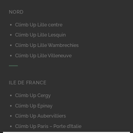
NORD
Climb Up Lille centre
Climb Up Lille Lesquin
Climb Up Lille Wambrechies
Climb Up Lille Villeneuve
ILE DE FRANCE
Climb Up Cergy
Climb Up Epinay
Climb Up Aubervilliers
Climb Up Paris – Porte d’Italie