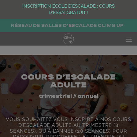
INSCRIPTION ÉCOLE D’ESCALADE : COURS
D'ESSAI GRATUIT !
Passer
RÉSEAU DE SALLES D'ESCALADE CLIMB UP
au
contenu
COURS D’ESCALADE
ADULTE
trimestriel // annuel
VOUS SOUHAITEZ VOUS INSCRIRE À NOS COURS
D’ESCALADE ADULTE AU TRIMESTRE (8
SÉANCES), OU À L’ANNÉE (28 SÉANCES) POUR
DÉCOUVRIR, PROGRESSER ET PRENDRE DU