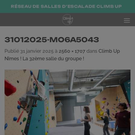
Passer
RÉSEAU DE SALLES D'ESCALADE CLIMB UP
au
contenu
31012025-MO6A5043
Publié
31 janvier 2025
à
2560 × 1707
dans
Climb Up
Nîmes ! La 32ème salle du groupe !