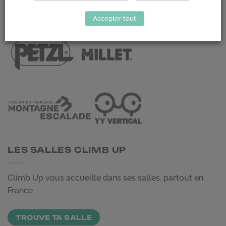
LES PARTENAIRES
Accepter tout
LES SALLES CLIMB UP
Climb Up vous accueille dans ses salles, partout en
France
TROUVE TA SALLE