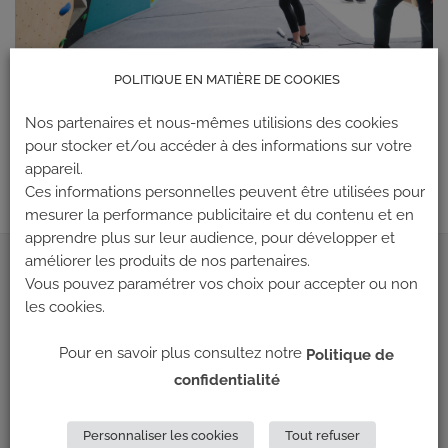
POLITIQUE EN MATIÈRE DE COOKIES
Les commentaires et les rétroliens sont actuellement fermés.
Nos partenaires et nous-mêmes utilisions des cookies
←
Précédent
pour stocker et/ou accéder à des informations sur votre
Suivant
→
appareil.
Ces informations personnelles peuvent être utilisées pour
mesurer la performance publicitaire et du contenu et en
apprendre plus sur leur audience, pour développer et
améliorer les produits de nos partenaires.
ADRESSE
Vous pouvez paramétrer vos choix pour accepter ou non
les cookies.
Climb Up (Siège social)
Pour en savoir plus consultez notre
Politique de
148 Avenue Jean Jaurès
confidentialité
69 007 LYON
NOUS CONTACTER
Personnaliser les cookies
Tout refuser