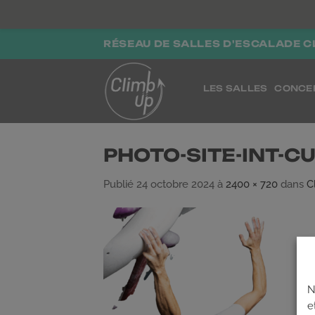
Passer
RÉSEAU DE SALLES D'ESCALADE C
au
contenu
LES SALLES
CONCE
PHOTO-SITE-INT-C
Publié
24 octobre 2024
à
2400 × 720
dans
C
N
e