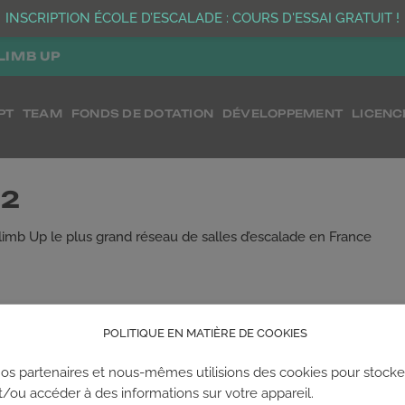
INSCRIPTION ÉCOLE D’ESCALADE : COURS D'ESSAI GRATUIT !
LIMB UP
PT
TEAM
FONDS DE DOTATION
DÉVELOPPEMENT
LICENC
U2
limb Up le plus grand réseau de salles d’escalade en France
POLITIQUE EN MATIÈRE DE COOKIES
os partenaires et nous-mêmes utilisions des cookies pour stocke
t/ou accéder à des informations sur votre appareil.