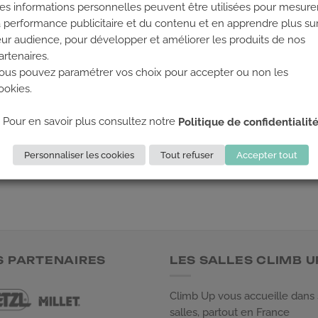
es informations personnelles peuvent être utilisées pour mesure
a performance publicitaire et du contenu et en apprendre plus su
eur audience, pour développer et améliorer les produits de nos
artenaires.
ous pouvez paramétrer vos choix pour accepter ou non les
ookies.
Pour en savoir plus consultez notre
Politique de confidentialit
fermés.
Personnaliser les cookies
Tout refuser
Accepter tout
S PARTENAIRES
LES SALLES CLIMB U
Climb Up vous accueille dans
salles, partout en France