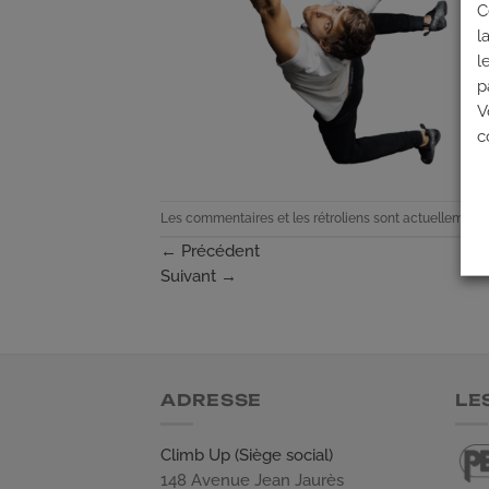
C
l
l
p
V
c
Les commentaires et les rétroliens sont actuellement 
←
Précédent
Suivant
→
ADRESSE
LE
Climb Up (Siège social)
148 Avenue Jean Jaurès