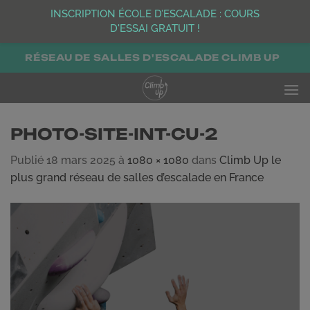
INSCRIPTION ÉCOLE D’ESCALADE : COURS
D'ESSAI GRATUIT !
Passer
RÉSEAU DE SALLES D'ESCALADE CLIMB UP
au
contenu
PHOTO-SITE-INT-CU-2
Publié
18 mars 2025
à
1080 × 1080
dans
Climb Up le
plus grand réseau de salles d’escalade en France