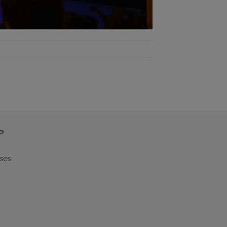
P
 ses