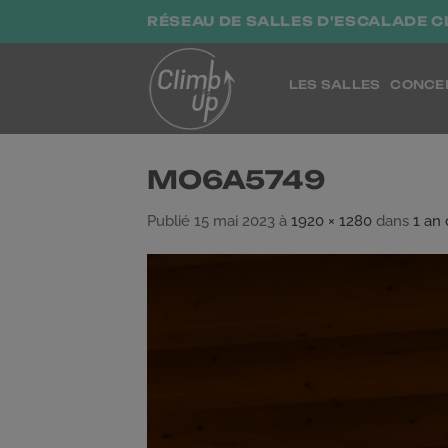
Passer
RÉSEAU DE SALLES D'ESCALADE C
au
contenu
LES SALLES
CONCE
MO6A5749
Publié
15 mai 2023
à
1920 × 1280
dans
1 an 