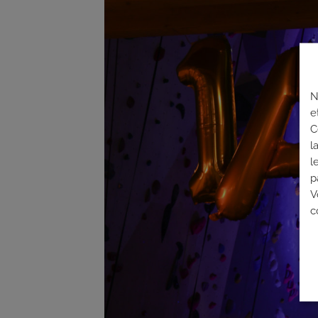
N
e
C
l
l
p
V
c