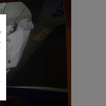
r
r
r
é