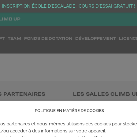
INSCRIPTION ÉCOLE D’ESCALADE : COURS D'ESSAI GRATUIT !
LIMB UP
PT
TEAM
FONDS DE DOTATION
DÉVELOPPEMENT
LICENC
S PARTENAIRES
LES SALLES CLIMB U
Climb Up vous accueille dans
POLITIQUE EN MATIÈRE DE COOKIES
salles, partout en France
os partenaires et nous-mêmes utilisions des cookies pour stocke
t/ou accéder à des informations sur votre appareil.
TROUVE TA SALLE