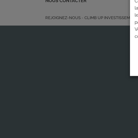
NOUS CONTACTER
C
l
l
REJOIGNEZ-NOUS
-
CLIMB UP INVESTISSEMEN
p
V
c