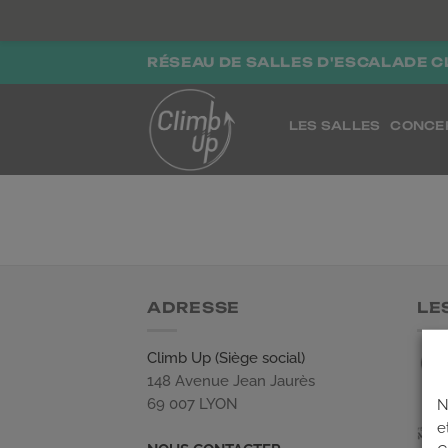
Passer
RÉSEAU DE SALLES D'ESCALADE C
au
contenu
LES SALLES
CONCE
ADRESSE
LE
Climb Up (Siège social)
148 Avenue Jean Jaurès
69 007 LYON
N
e