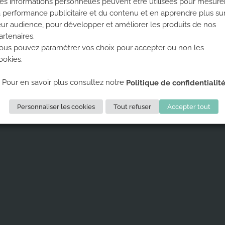
es informations personnelles peuvent être utilisées pour mesure
a performance publicitaire et du contenu et en apprendre plus su
eur audience, pour développer et améliorer les produits de nos
TS
-
MENTIONS LÉGALES
-
CONFIDENTIALITÉ
- © 2020 TOUS DROITS RÉ
artenaires.
ous pouvez paramétrer vos choix pour accepter ou non les
ookies.
Pour en savoir plus consultez notre
Politique de confidentialit
Personnaliser les cookies
Tout refuser
Accepter tout